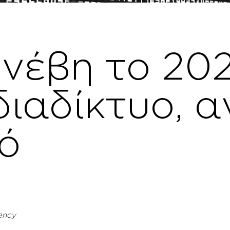
υνέβη το 20
διαδίκτυο, α
ό
gency