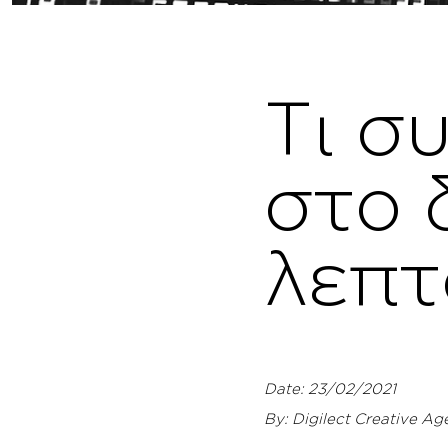
Τι σ
στο 
λεπτ
Date: 23/02/2021
By: Digilect Creative A