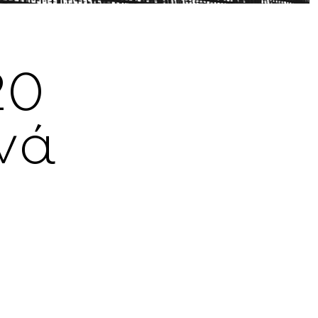
20
νά