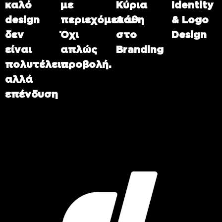
καλό
με
Κύρια
Identity
design
περιεχόμενο.
Λάθη
& Logo
δεν
Όχι
στο
Design
είναι
απλώς
Branding
πολυτέλεια
προβολή.
αλλά
επένδυση